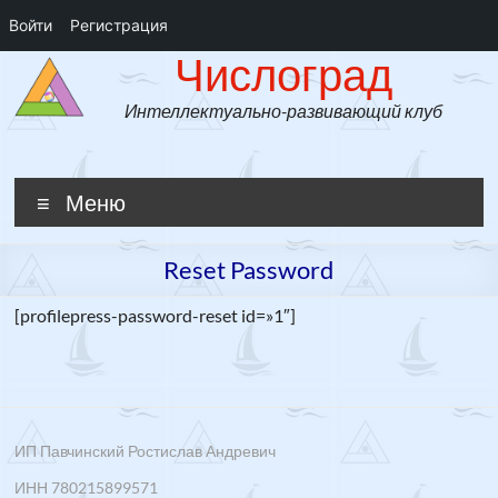
Войти
Регистрация
Числоград
Перейти
Числоград
к
содержимому
Интеллектуально-развивающий клуб
Меню
Reset Password
[profilepress-password-reset id=»1″]
ИП Павчинский Ростислав Андревич
ИНН 780215899571