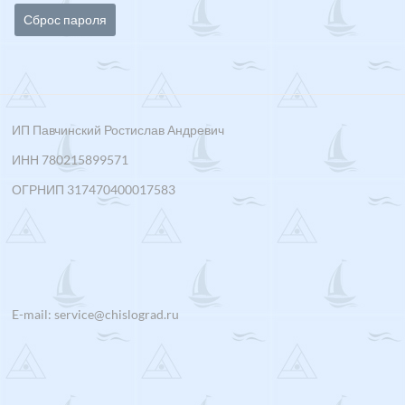
Сброс пароля
ИП Павчинский Ростислав Андревич
ИНН 780215899571
ОГРНИП 317470400017583
E-mail: service@chislograd.ru