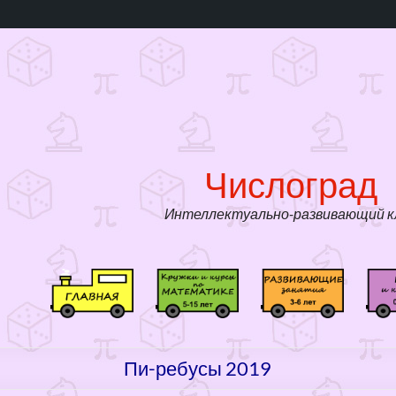
д
Числоград
Интеллектуально-развивающий к
#
К
Р
3
р
а
9
у
з
(
ж
в
Пи-ребусы 2019
б
к
и