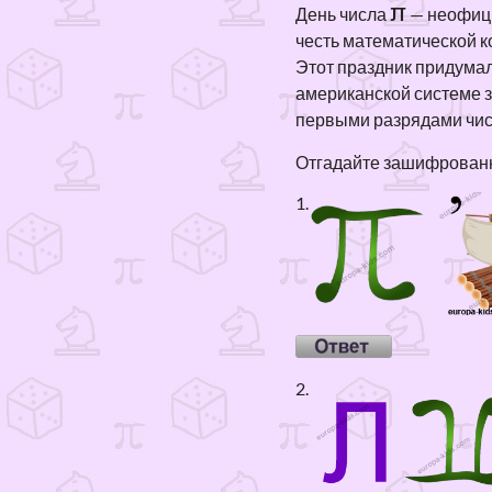
π
День числа
— неофици
честь математической к
Этот праздник придумал
американской системе за
первыми разрядами числ
Отгадайте зашифрованн
1.
2.