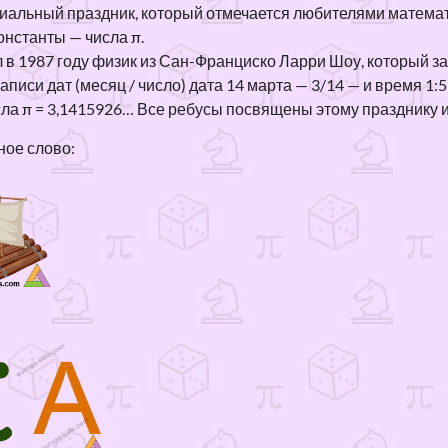
альный праздник, который отмечается любителями математик
е
и
в
онстанты — числа π.
з
и
а
 в 1987 году физик из Сан-Франциско Ларри Шоу, который зам
н
к
ю
писи дат (месяц / число) дата 14 марта — 3/14 — и время 1:5
а π = 3,1415926… Все ребусы посвящены этому празднику и
а
у
щ
з
р
и
ое слово:
в
с
е
а
ы
з
н
п
а
и
о
н
я
м
я
)
а
т
т
и
е
я
м
а