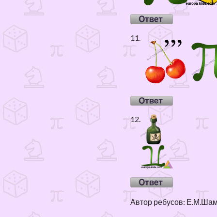
11.
12.
Автор ребусов: Е.М.Ша