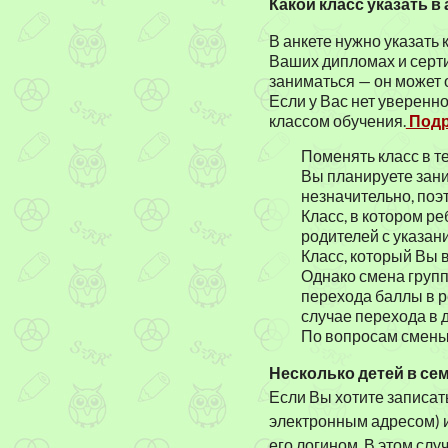
Какой класс указать в
В анкете нужно указать 
Ваших дипломах и сертиф
заниматься — он может 
Если у Вас нет уверенно
классом обучения.
Подр
Поменять класс в те
Вы планируете зани
незначительно, поэ
Класс, в котором р
родителей с указа
Класс, который Вы 
Однако смена групп
перехода баллы в р
случае перехода в 
По вопросам смены
Несколько детей в се
Если Вы хотите записать
электронным адресом) и
его логином. В этом сл