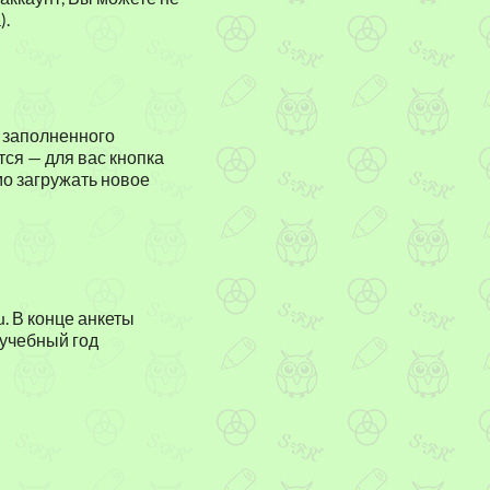
).
о заполненного
тся — для вас кнопка
мо загружать новое
u. В конце анкеты
 учебный год