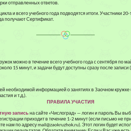
рки отправленных ответов.
т
цикла и всего учебного года подводятся итоги. Участники 20-
и
да получают Сертификат.
к
е
ужок можно в течение всего учебного года с сентября по ма
около 15 минут, и задачи будут доступны сразу после записи 
сей необходимой информацией о занятиях в Заочном кружке 
частия
и т.д.).
ПРАВИЛА УЧАСТИЯ
тную запись
на сайте «Числоград» — логин и пароль Вы выб
истрации приходит в течение 1-2 минут (если письмо не пр
е нам по адресу mail@zaokruzhok.ru). Этот логин будет испо
кации результатов. Обратите внимание: Если у Вас уже есть