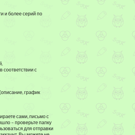
ти и более серий по
й.
(в соответствии с
(описание, график
ираете сами, письмо с
ишло – проверьте папку
льзоваться для отправки
 аккаунт, Вы можете не