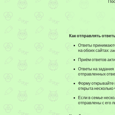
Пос
Как отправлять ответ
Ответы принимаютс
на обоих сайтах: zao
Приём ответов акти
Ответы на задания 
отправленных отве
Форму открывайте 
открыта несколько ч
Если в семье неско
отправлены с его л