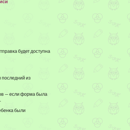
писи
тправка будет доступна
я последний из
ов — если форма была
.
ребенка были