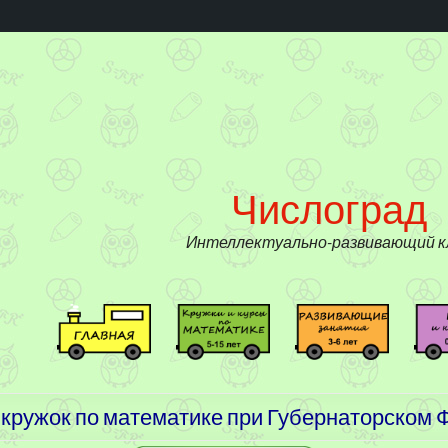
д
Числоград
Интеллектуально-развивающий к
#
К
Р
3
р
а
9
у
з
(
ж
в
 кружок по математике при Губернаторском
б
к
и