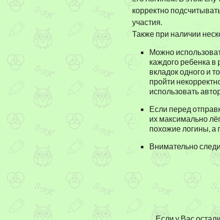
корректно подсчитыват
участия.
Также при наличии неск
Можно использоват
каждого ребенка в 
вкладок одного и т
пройти некорректно
использовать автори
Если перед отправ
их максимально лёг
похожие логины, а
Внимательно следит
Если у Вас остал