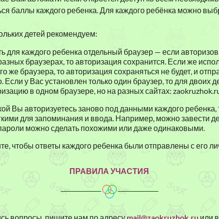
ься баллы каждого ребенка. Для каждого ребёнка можно вы
ольких детей рекомендуем:
ь для каждого ребенка отдельный браузер — если авторизов
разных браузерах, то авторизация сохранится. Если же испо
ого же браузера, то авторизация сохраняться не будет, и отп
. Если у Вас установлен только один браузер, то для двоих 
зацию в одном браузере, но на разных сайтах: zaokruzhok.ru 
кой Вы авторизуетесь заново под данными каждого ребенка,
кими для запоминания и ввода. Например, можно завести де
 пароли можно сделать похожими или даже одинаковыми.
е, чтобы ответы каждого ребенка были отправлены с его лич
ПРАВИЛА УЧАСТИЯ
ись вопросы, пишите нам по адресу
mail@zaokruzhok.ru
или 