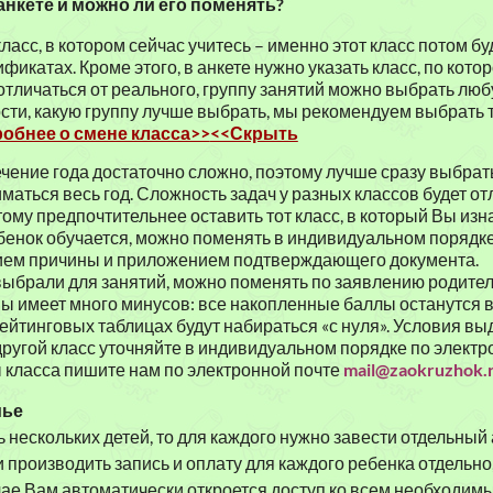
 анкете и можно ли его поменять?
класс, в котором сейчас учитесь – именно этот класс потом бу
икатах. Кроме этого, в анкете нужно указать класс, по кото
отличаться от реального, группу занятий можно выбрать лю
сти, какую группу лучше выбрать, мы рекомендуем выбрать т
обнее о смене класса>>
<<Скрыть
чение года достаточно сложно, поэтому лучше сразу выбрать
маться весь год. Сложность задач у разных классов будет от
тому предпочтительнее оставить тот класс, в который Вы изн
ебенок обучается, можно поменять в индивидуальном порядк
нием причины и приложением подтверждающего документа.
выбрали для занятий, можно поменять по заявлению родител
ы имеет много минусов: все накопленные баллы останутся в 
ейтинговых таблицах будут набираться «с нуля». Условия вы
другой класс уточняйте в индивидуальном порядке по электр
 класса пишите нам по электронной почте
mail@zaokruzhok.
мье
 нескольких детей, то для каждого нужно завести отдельный 
 производить запись и оплату для каждого ребенка отдельн
учае Вам автоматически откроется доступ ко всем необходим