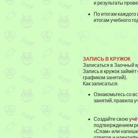
и результаты прове
По итогам каждого 
итогам учебного го
ЗАПИСЬ В КРУЖОК
Записаться в Заочный кр
Запись в кружок займёт 
графиком занятий).
Как записаться:
Ознакомьтесь со в
занятий, правила у
Создайте свою
учё
подтверждением рег
«Спам» или напишит
ответов и идентифи