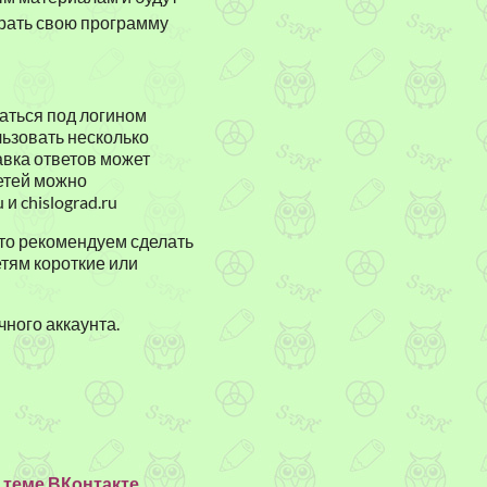
брать свою программу
аться под логином
льзовать несколько
равка ответов может
детей можно
и chislograd.ru
 то рекомендуем сделать
тям короткие или
ного аккаунта.
в
теме ВКонтакте
.