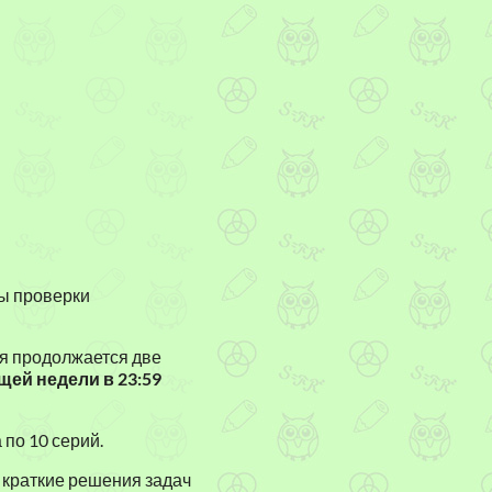
к
к
о
т
н
ы
к
у
р
с
ы
ты проверки
ия продолжается две
щей недели в 23:59
 по 10 серий.
 краткие решения задач