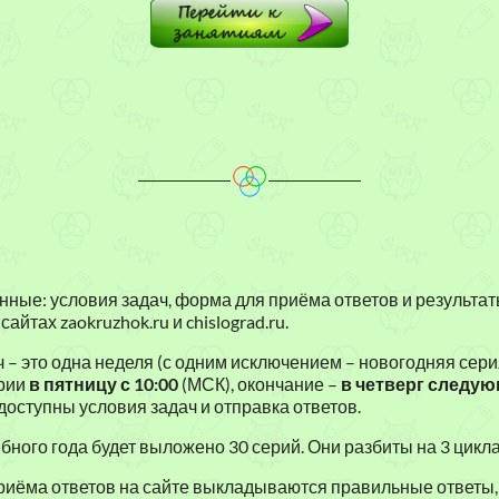
е
и
в
з
и
а
н
к
ю
а
у
щ
з
р
и
в
с
е
а
ы
з
н
п
а
и
о
н
нные: условия задач, форма для приёма ответов и результа
йтах zaokruzhok.ru и chislograd.ru.
я
м
я
)
а
т
 – это одна неделя (с одним исключением – новогодняя сер
ерии
в пятницу с 10:00
(МСК), окончание –
в четверг следую
т
и
 доступны условия задач и отправка ответов.
е
я
ебного года будет выложено 30 серий. Они разбиты на 3 цикла
м
риёма ответов на сайте выкладываются правильные ответы,
а