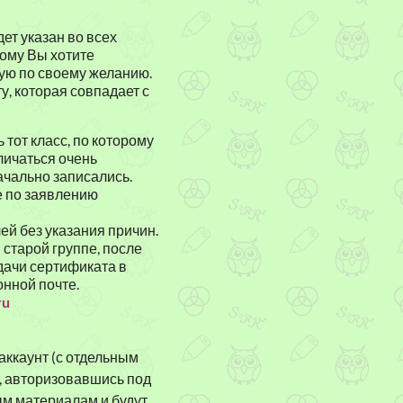
дет указан во всех
рому Вы хотите
бую по своему желанию.
у, которая совпадает с
 тот класс, по которому
личаться очень
ачально записались.
е по заявлению
ей без указания причин.
старой группе, после
дачи сертификата в
онной почте.
ru
аккаунт (с отдельным
о, авторизовавшись под
ым материалам и будут