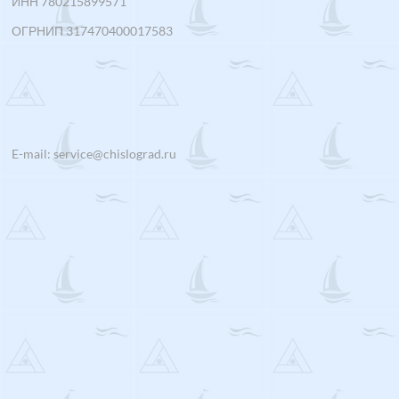
ИНН 780215899571
ОГРНИП 317470400017583
E-mail: service@chislograd.ru