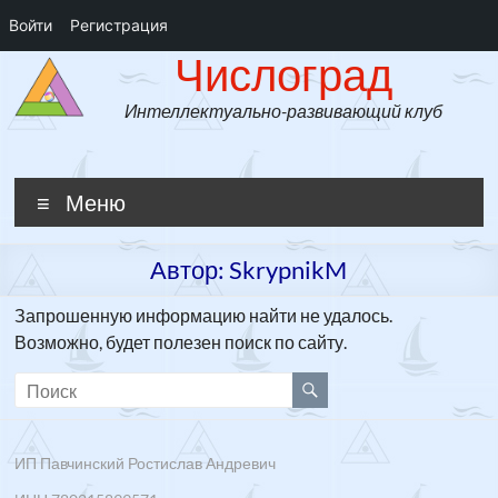
Войти
Регистрация
Числоград
Перейти
Числоград
к
содержимому
Интеллектуально-развивающий клуб
Меню
Автор:
SkrypnikM
Запрошенную информацию найти не удалось.
Возможно, будет полезен поиск по сайту.
ИП Павчинский Ростислав Андревич