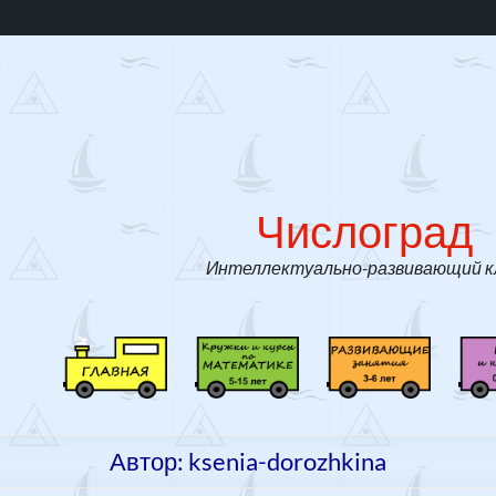
д
Числоград
Интеллектуально-развивающий к
#
К
Р
3
р
а
9
у
з
(
ж
в
Автор:
ksenia-dorozhkina
б
к
и