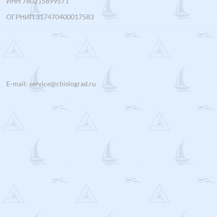
ИНН 780215899571
ОГРНИП 317470400017583
E-mail: service@chislograd.ru