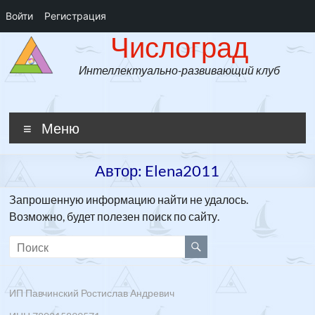
Войти
Регистрация
Числоград
Перейти
Числоград
к
содержимому
Интеллектуально-развивающий клуб
Меню
Автор:
Elena2011
Запрошенную информацию найти не удалось.
Возможно, будет полезен поиск по сайту.
ИП Павчинский Ростислав Андревич